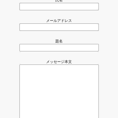
t
h
e
p
メールアドレス
a
g
e
題名
メッセージ本文