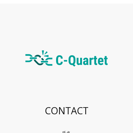
S
c
r
o
l
l
t
o
t
h
e
CONTACT
t
o
p
o
f
氏名