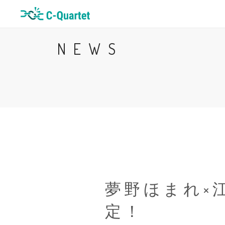
NEWS
夢野ほまれ×
定！