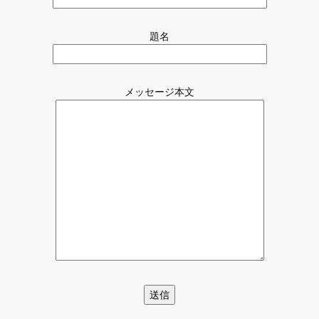
h
e
p
題名
a
g
e
メッセージ本文