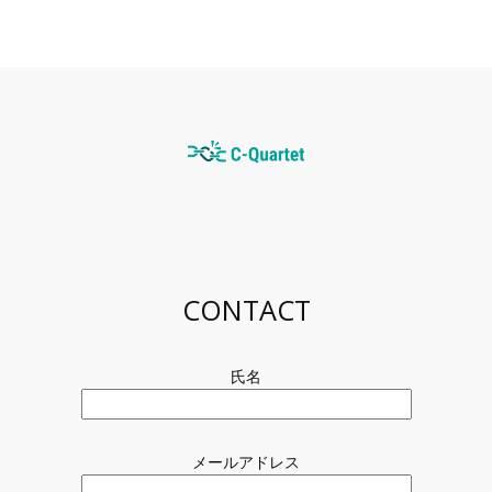
S
c
r
o
l
l
t
o
CONTACT
t
h
e
t
氏名
o
p
o
f
メールアドレス
t