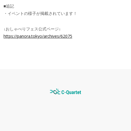
■追記
・イベントの様子が掲載されています！
↓おしゃべりフェス公式ページ↓
https://panora.tokyo/archives/62075
S
c
r
o
l
l
t
o