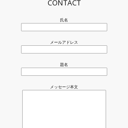
CONTACT
t
h
e
t
氏名
o
p
o
f
メールアドレス
t
h
e
p
題名
a
g
e
メッセージ本文